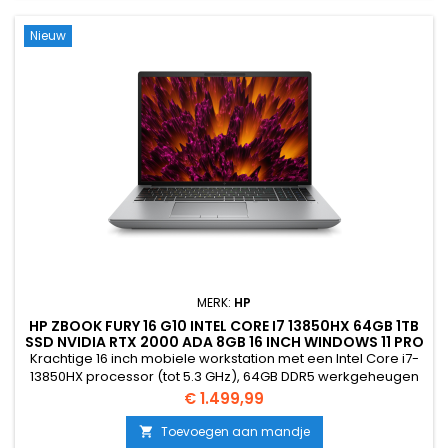
Nieuw
MERK:
HP
HP ZBOOK FURY 16 G10 INTEL CORE I7 13850HX 64GB 1TB
SSD NVIDIA RTX 2000 ADA 8GB 16 INCH WINDOWS 11 PRO
Krachtige 16 inch mobiele workstation met een Intel Core i7-
13850HX processor (tot 5.3 GHz), 64GB DDR5 werkgeheugen
en een snelle 1TB NVMe SSD.Perfect voor CAD, 3D-ontwerp, AI,
Prijs
€ 1.499,99
videobewerking, engineering en andere professionele
toepassingen dankzij de NVIDIA RTX 2000 Ada 8GB
Toevoegen aan mandje
