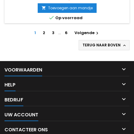
Toevoegen aan mandje


Op voorraad
1
2
3
…
6
Volgende

TERUG NAAR BOVEN


VOORWAARDEN

HELP

BEDRIJF

UW ACCOUNT

CONTACTEER ONS