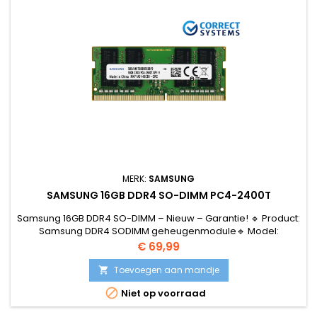
MERK:
SAMSUNG
SAMSUNG 16GB DDR4 SO-DIMM PC4-2400T
Samsung 16GB DDR4 SO-DIMM – Nieuw – Garantie! 🔹 Product:
Samsung DDR4 SODIMM geheugenmodule🔹 Model:
M471A2K43CB1-CRC🔹 Capaciteit: 16GB🔹 Snelheid: PC4-
Prijs
€ 69,99
2400T (2400 MHz)🔹 Type: DDR4 SO-DIMM
(laptopgeheugen)🔹 Spanning: 1.2V🔹 Staat: Nieuw
Toevoegen aan mandje


Niet op voorraad