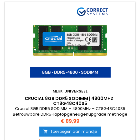
MERK:
UNIVERSEEL
CRUCIAL 8GB DDR5 SODIMM | 4800MHZ |
CT8G48C40S5
Crucial 8GB DDR5 SODIMM – 4800MHz – CT8G48C40S5
Betrouwbare DDR5-laptopgeheugenupgrade met hoge
snelheid Specificaties Capaciteit: 8GB Type: DDR5 SODIMM
Prijs
€ 89,99
(Laptop) Snelheid: 4800MHz Voltage: 1.1V CAS Latency: CL40
Module: Non-ECC, Unbuffered Form factor: 260-pin SODIMM
Toevoegen aan mandje

Modelnummer: CT8G48C40S5