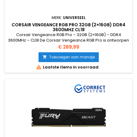
MERK:
UNIVERSEEL
CORSAIR VENGEANCE RGB PRO 32GB (2×16GB) DDR4
3600MHZ CL18
Corsair Vengeance RGB Pro – 32GB (2×16GB) – DDR4
3600MHz – CL18 De Corsair Vengeance RGB Pro is ontworpen
voor maximale prestaties en opvallende RGB-verlichting.
Prijs
€ 289,99
Deze DDR4-kit levert hoge snelheden, uitstekende stabiliteit
en is ideaal voor gaming- en high-performance systemen. ✔
Toevoegen aan mandje

32GB DDR4 geheugen (2×16GB dual-channel)✔ Snelheid:

Laatste items in voorraad
3600MHz (PC4-28800)✔ CAS...