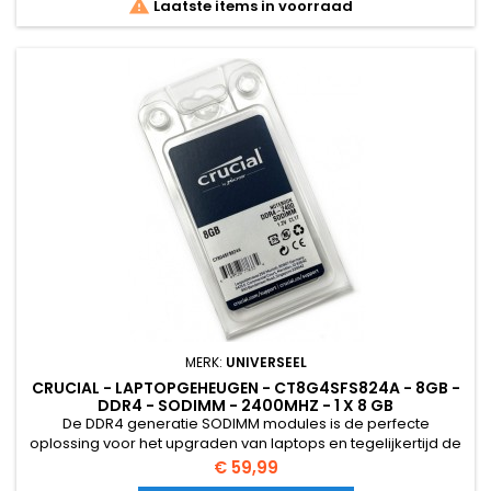

Laatste items in voorraad
MERK:
UNIVERSEEL
CRUCIAL - LAPTOPGEHEUGEN - CT8G4SFS824A - 8GB -
DDR4 - SODIMM - 2400MHZ - 1 X 8 GB
De DDR4 generatie SODIMM modules is de perfecte
oplossing voor het upgraden van laptops en tegelijkertijd de
voorkeur geven aan betrouwbare en hoogwaardige
Prijs
€ 59,99
oplossing die snelle gegevensoverdracht biedt en een laag