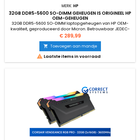
MERK:
HP
32GB DDR5-5600 SO-DIMM GEHEUGEN IS ORIGINEEL HP
OEM-GEHEUGEN
32GB DDR5-5600 SO-DIMM laptopgeheugen van HP OEM-
kwaliteit, geproduceerd door Micron. Betrouwbaar JEDEC-
geheugen zonder XMP, geschikt voor moderne laptops en
Prijs
€ 289,99
workstations.
Toevoegen aan mandje


Laatste items in voorraad