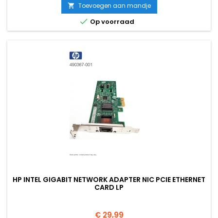
stroomverbruik (1.2V) verbruikt.
Toevoegen aan mandje


Op voorraad
HP INTEL GIGABIT NETWORK ADAPTER NIC PCIE ETHERNET
CARD LP
Prijs
€ 29,99