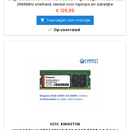
2666MHz snelheid, ideaal voor laptops en zakelijke
upgrades.
Prijs
€ 129,99
Toevoegen aan mandje


Op voorraad
MERK:
KINGSTON