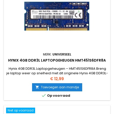
MERK:
UNIVERSEEL
HYNIX 4GB DDR3L LAPTOPGEHEUGEN HMT451S6DFR8A
Hynix 4GB DDR3L Laptopgeheugen – HMT451S6DFR8A Breng
je laptop weer op snelheid met dit originele Hynix 4GB DDR3L-
geheugenmodule.Betrouwbare prestaties, lage
Prijs
€ 12,99
energieconsumptie en compatibel met vrijwel alle laptops
die DDR3L gebruiken. ✅ Belangrijkste specificaties Capaciteit:
Toevoegen aan mandje

4 GB Type: DDR3L SO-DIMM (Laptopgeheugen) Snelheid: 1600

Op voorraad
MHz...
Niet op voorraad