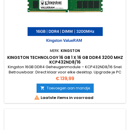
MERK:
KINGSTON
KINGSTON TECHNOLOGY 16 GB 1 X 16 GB DDR4 3200 MHZ
KCP432ND8/16
Kingston 16GB DDR4 Geheugenmodule – KCP432ND8/16 Snel.
Betrouwbaar. Direct klaar voor elke desktop. Upgrade je PC
met deze hoogwaardige 16GB DDR4 3200MHz DIMM-module
Prijs
€ 139,99
van Kingston Technology.Perfect voor gaming, werkstations,
kantoor-PC’s en systemen die extra geheugenpower nodig
Toevoegen aan mandje

hebben. ✅ Specificaties Capaciteit: 16 GB Configuratie: 1 × 16

Laatste items in voorraad
GB Type:...