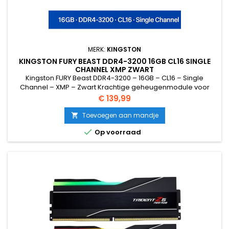
MERK:
KINGSTON
KINGSTON FURY BEAST DDR4-3200 16GB CL16 SINGLE
CHANNEL XMP ZWART
Kingston FURY Beast DDR4-3200 – 16GB – CL16 – Single
Channel – XMP – Zwart Krachtige geheugenmodule voor
gaming- en high-performance systemen Specificaties
Prijs
€ 139,99
Capaciteit: 16GB (1× 16GB Single Channel) Type: DDR4 DIMM
(288-pin) Snelheid: 3200MHz (MT/s) Latency: CL16-18-18
Toevoegen aan mandje

Spanning: 1.35V Module: Dual Ranked ECC: Nee Buffered: Nee

Op voorraad
XMP...