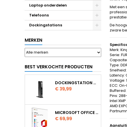
Laptop onderdelen
Met een 
professio
Telefoons
prestaties
Dockingstations
De hoogw
zware bel
MERKEN
Specific
Merk: Kin
Serie: FU
Capacite
Type: DD
BEST VERKOCHTE PRODUCTEN
Snelheid
Latency: 
Voltage: 
DOCKINGSTATION KENSINGTON USB 3.0 SD3500V
ECC: On-
Prijs
€ 39,99
Buffered
Pins: 288
Intel XMP 
AMD EXPO
Partnum
MICROSOFT OFFICE 2024 PROFESSIONAL PLUS
Prijs
€ 69,99
Aansluit