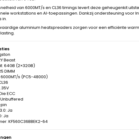
snelheid van 6000MT/s en CL36 timings levert deze geheugenkit uits
nele workstations en AI-toepassingen. Dankzij ondersteuning voor In
 in.
aardige aluminium heatspreaders zorgen voor een efficiënte warmt
asting.
aties
gston
RY Beast
it: 64GB (2×32GB)
R5 DIMM
: 6000MT/s (PC5-48000)
CL36
1.35V
Die ECC
: Unbuffered
-pin
3.0: Ja
: Ja
mer: KF560C36BBEK2-64
ingen