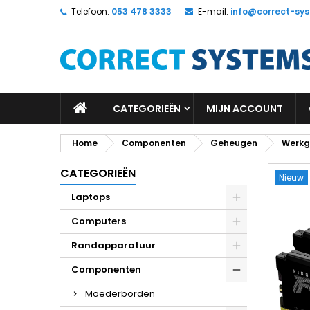
Telefoon:
053 478 3333
E-mail:
info@correct-sys
CATEGORIEËN
MIJN ACCOUNT
Home
Componenten
Geheugen
Werkg
CATEGORIEËN
Nieuw
Laptops
Computers
Randapparatuur
Componenten
Moederborden