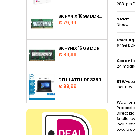
288-pin 
SK HYNIX 16GB DDR4 3200MHZ SO DIMM HMAA2GS6AJR8N XN
Staat
Prijs
€ 79,99
Nieuw
Leverin
64GB DDR
SK HYNIX 16 GB DDR4 3200 MHZ SODIMM
Prijs
€ 89,99
Garanti
24 maand
DELL LATITUDE 3380 INTEL CORE I5 7200U 8GB 128GB SSD W11 PRO
BTW-sta
Prijs
€ 99,99
Incl. btw
Waarom 
Professio
Direct kl
Snelle le
Inclusief
Lokale s