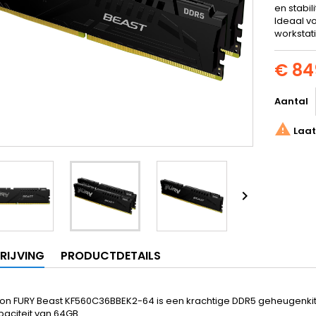
en stabili
Ideaal v
workstat
€ 84
Aantal

Laat

RIJVING
PRODUCTDETAILS
ton FURY Beast KF560C36BBEK2-64 is een krachtige DDR5 geheugenki
paciteit van 64GB.