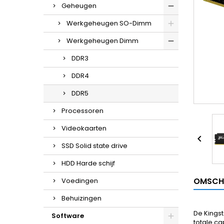
Geheugen
Werkgeheugen SO-Dimm
Werkgeheugen Dimm
DDR3
DDR4
DDR5
Processoren
Videokaarten

SSD Solid state drive
HDD Harde schijf
OMSCH
Voedingen
Behuizingen
De Kings
Software
totale ca