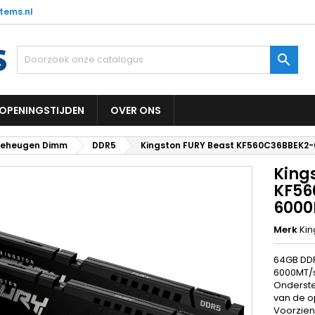
tems.nl

OPENINGSTIJDEN
OVER ONS
eheugen Dimm
DDR5
Kingston FURY Beast KF560C36BBEK2
King
KF56
6000
Merk
Kin
64GB DDR
6000MT/s
Onderste
van de o
Voorzien