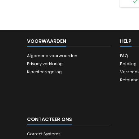

syste
onders
ki
uitste
stabi
multi
zware 
VOORWAARDEN
HELP
G.Skill
Algemene voorwaarden
FAQ
Privacy verklaring
Betaling
Klachtenregeling
Verzendi
Retourne
CONTACTEER ONS
Correct Systems