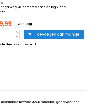
teit.
oor gaming, AI, contentcreatie en high-end
ions.
9,99
1 werkdag
Toevoegen aan mandje

ste items in voorraad
t bestaande uit twee 32GB modules, goed voor een