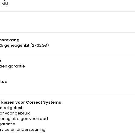
DIMM
gsomvang
5 geheugenkit (2×32GB)
e
en garantie
tus
kiezen voor Correct Systems
neel getest
aar voor gebruik
vering uit eigen voorraad
 garantie
ervice en ondersteuning