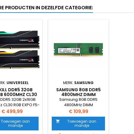
RE PRODUCTEN IN DEZELFDE CATEGORIE:
RK:
UNIVERSEEL
MERK:
SAMSUNG
KILL DDR5 32GB
SAMSUNG 8GB DDR5
GB 6000MHZ CL30
4800MHZ DIMM
GB EXPO F5-
M323R1GB4BB0-CQKOL
ll DDR5 32GB 2x16GB
Samsung 8GB DDR5
0J3038F16GX2-
 CL30 RGB EXPO F5-
4800MHz DIMM
TZ5NR
3038F16GX2-TZ5NR
M323R1GB4BB0-CQKOL
Prijs
Prijs
€ 499,99
€ 109,99
htig en snel DDR5
Betrouwbaar en modern
heugen van G.Skill,
DDR5 werkgeheugen voor
Toevoegen aan
Toevoegen aan

mandje
mandje
al voor high-end
desktops en zakelijke
g pc’s en moderne
systemen. Ideaal voor