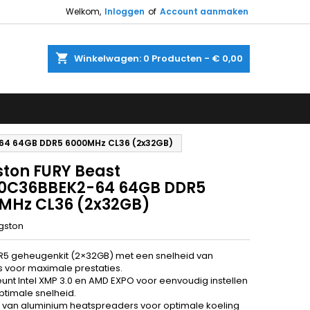
Welkom,
Inloggen
of
Account aanmaken
shopping_cart
Winkelwagen:
0
Producten - € 0,00
-64 64GB DDR5 6000MHz CL36 (2x32GB)
ston FURY Beast
0C36BBEK2-64 64GB DDR5
MHz CL36 (2x32GB)
gston
5 geheugenkit (2×32GB) met een snelheid van
 voor maximale prestaties.
unt Intel XMP 3.0 en AMD EXPO voor eenvoudig instellen
ptimale snelheid.
 van aluminium heatspreaders voor optimale koeling