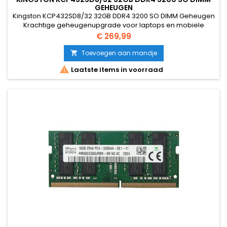
GEHEUGEN
Kingston KCP432SD8/32 32GB DDR4 3200 SO DIMM Geheugen
Krachtige geheugenupgrade voor laptops en mobiele
workstations. Deze Kingston 32GB DDR4 module zorgt voor
Prijs
€ 269,99
maximale prestaties bij multitasking, zware applicaties en
professioneel gebruik. Ideaal voor high-end laptops zoals HP
Toevoegen aan mandje

ZBook en Dell Precision.

Laatste items in voorraad