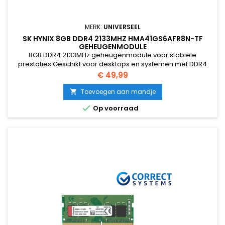
MERK:
UNIVERSEEL
SK HYNIX 8GB DDR4 2133MHZ HMA41GS6AFR8N-TF
GEHEUGENMODULE
8GB DDR4 2133MHz geheugenmodule voor stabiele
prestaties.Geschikt voor desktops en systemen met DDR4
ondersteuning.Betrouwbare kwaliteit van SK Hynix.Ideaal als
Prijs
€ 49,99
upgrade of vervanging van bestaand geheuge
Toevoegen aan mandje


Op voorraad