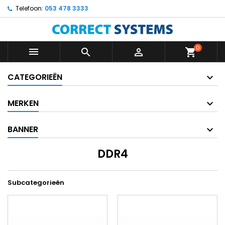
Telefoon:
053 478 3333
0



shopping_cart
CATEGORIEËN
MERKEN
BANNER
DDR4
Subcategorieën