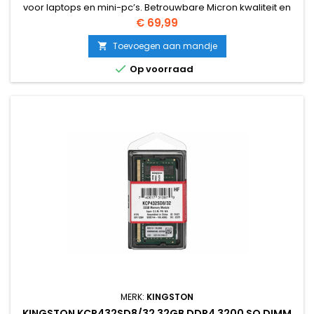
voor laptops en mini-pc’s. Betrouwbare Micron kwaliteit en
direct klaar voor gebruik.
Prijs
€ 69,99
Toevoegen aan mandje


Op voorraad
MERK:
KINGSTON
KINGSTON KCP432SD8/32 32GB DDR4 3200 SO DIMM