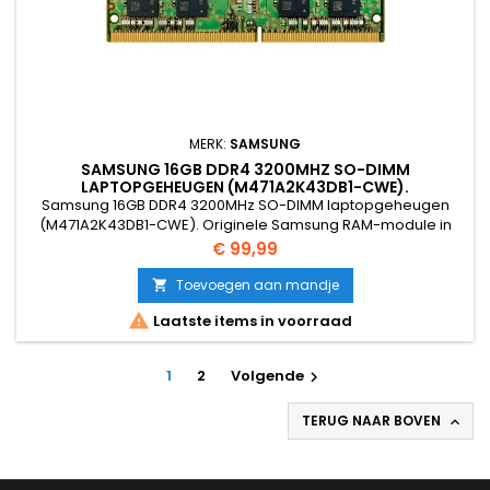
MERK:
SAMSUNG
SAMSUNG 16GB DDR4 3200MHZ SO-DIMM
LAPTOPGEHEUGEN (M471A2K43DB1-CWE).
Samsung 16GB DDR4 3200MHz SO-DIMM laptopgeheugen
(M471A2K43DB1-CWE). Originele Samsung RAM-module in
2Rx8 (dual rank) uitvoering, geschikt voor laptops en
Prijs
€ 99,99
compacte systemen. Betrouwbaar, energiezuinig en getest
op werking.
Toevoegen aan mandje


Laatste items in voorraad
1
2
Volgende

TERUG NAAR BOVEN
