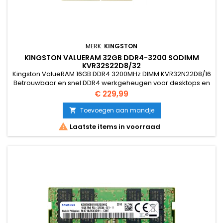
MERK:
KINGSTON
KINGSTON VALUERAM 32GB DDR4-3200 SODIMM
KVR32S22D8/32
Kingston ValueRAM 16GB DDR4 3200MHz DIMM KVR32N22D8/16
Betrouwbaar en snel DDR4 werkgeheugen voor desktops en
zakelijke systemen. Ideaal voor uitbreidingen en stabiele
Prijs
€ 229,99
prestaties bij dagelijks gebruik en multitasking.
Toevoegen aan mandje


Laatste items in voorraad