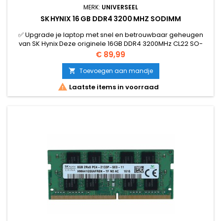
MERK:
UNIVERSEEL
SK HYNIX 16 GB DDR4 3200 MHZ SODIMM
✅ Upgrade je laptop met snel en betrouwbaar geheugen
van SK Hynix Deze originele 16GB DDR4 3200MHz CL22 SO-
DIMM geheugenmodule biedt uitstekende prestaties en
Prijs
€ 89,99
compatibiliteit voor laptops, mini-pc’s en NUC-systemen.
Toevoegen aan mandje


Laatste items in voorraad