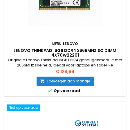
MERK:
LENOVO
LENOVO THINKPAD 16GB DDR4 2666MHZ SO DIMM
4X70W22201
Originele Lenovo ThinkPad 16GB DDR4 geheugenmodule met
2666MHz snelheid, ideaal voor laptops en zakelijke
upgrades.
Prijs
€ 129,99
Toevoegen aan mandje


Op voorraad
Niet op voorraad