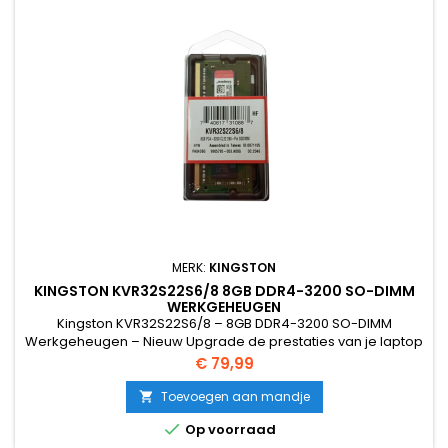
MERK:
KINGSTON
KINGSTON KVR32S22S6/8 8GB DDR4-3200 SO-DIMM
WERKGEHEUGEN
Kingston KVR32S22S6/8 – 8GB DDR4-3200 SO-DIMM
Werkgeheugen – Nieuw Upgrade de prestaties van je laptop
met deze nieuwe Kingston KVR32S22S6/8 8GB DDR4-3200
Prijs
€ 79,99
SO-DIMM geheugenmodule. Ideaal voor sneller multitasken,
soepelere systeemprestaties en stabiele werking bij
Toevoegen aan mandje

dagelijks gebruik. Deze originele Kingston ValueRAM module

Op voorraad
is geschikt voor laptops en...