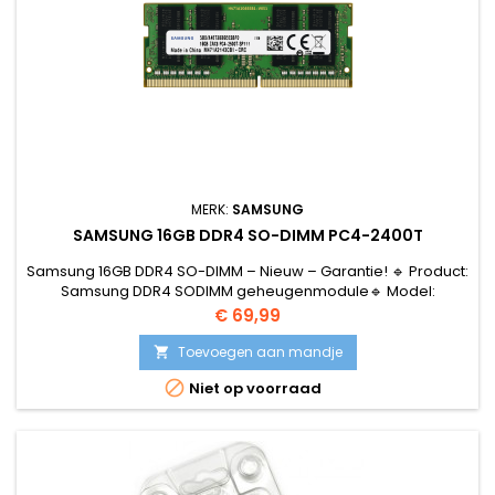
MERK:
SAMSUNG
SAMSUNG 16GB DDR4 SO-DIMM PC4-2400T
Samsung 16GB DDR4 SO-DIMM – Nieuw – Garantie! 🔹 Product:
Samsung DDR4 SODIMM geheugenmodule🔹 Model:
M471A2K43CB1-CRC🔹 Capaciteit: 16GB🔹 Snelheid: PC4-
Prijs
€ 69,99
2400T (2400 MHz)🔹 Type: DDR4 SO-DIMM
(laptopgeheugen)🔹 Spanning: 1.2V🔹 Staat: Nieuw
Toevoegen aan mandje


Niet op voorraad