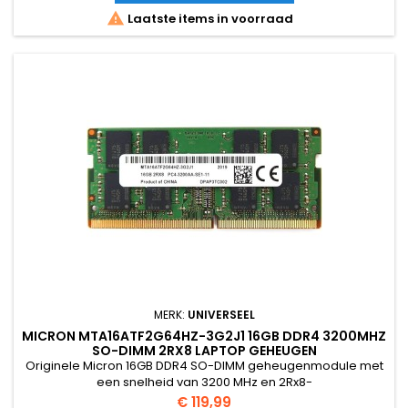

Laatste items in voorraad
MERK:
UNIVERSEEL
MICRON MTA16ATF2G64HZ-3G2J1 16GB DDR4 3200MHZ
SO-DIMM 2RX8 LAPTOP GEHEUGEN
Originele Micron 16GB DDR4 SO-DIMM geheugenmodule met
een snelheid van 3200 MHz en 2Rx8-
geheugenopbouw.Ideaal voor het uitbreiden van het
Prijs
€ 119,99