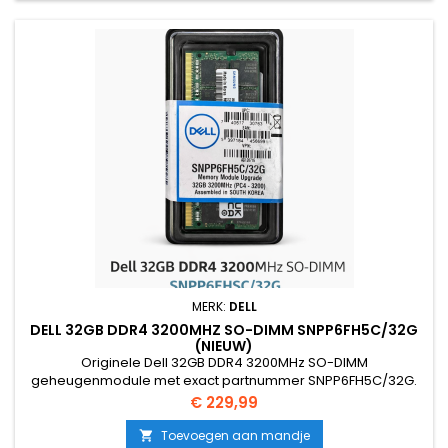
MERK:
DELL
DELL 32GB DDR4 3200MHZ SO-DIMM SNPP6FH5C/32G
(NIEUW)
Originele Dell 32GB DDR4 3200MHz SO-DIMM
geheugenmodule met exact partnummer SNPP6FH5C/32G.
Nieuw, btw-vrij en geleverd met 12 maanden garantie.
Prijs
€ 229,99
Toevoegen aan mandje
