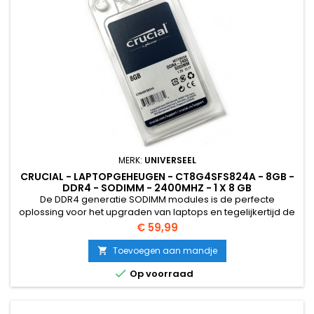
MERK:
UNIVERSEEL
CRUCIAL - LAPTOPGEHEUGEN - CT8G4SFS824A - 8GB -
DDR4 - SODIMM - 2400MHZ - 1 X 8 GB
De DDR4 generatie SODIMM modules is de perfecte
oplossing voor het upgraden van laptops en tegelijkertijd de
voorkeur geven aan betrouwbare en hoogwaardige
Prijs
€ 59,99
oplossing die snelle gegevensoverdracht biedt en een laag
stroomverbruik (1.2V) verbruikt.
Toevoegen aan mandje


Op voorraad