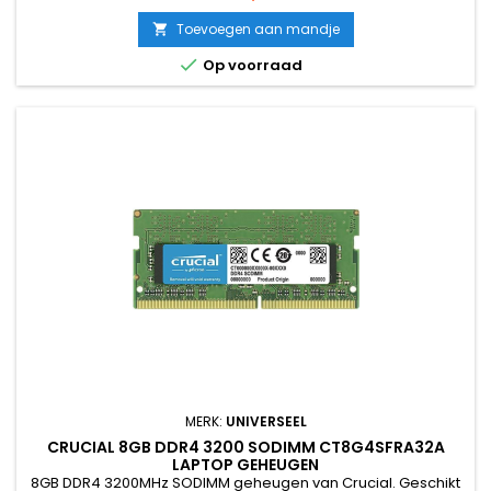
werkgeheugen van laptops en mini-pc's voor betere
prestaties en soepel multitasken.Nieuw (pulled),
Toevoegen aan mandje

professioneel getest en geleverd met 12 maanden garantie.

Op voorraad
MERK:
UNIVERSEEL
CRUCIAL 8GB DDR4 3200 SODIMM CT8G4SFRA32A
LAPTOP GEHEUGEN
8GB DDR4 3200MHz SODIMM geheugen van Crucial. Geschikt