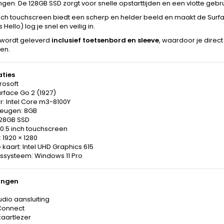
gen. De 128GB SSD zorgt voor snelle opstarttijden en een vlotte gebr
inch touchscreen biedt een scherp en helder beeld en maakt de Surf
Hello) log je snel en veilig in.
 wordt geleverd
inclusief toetsenbord en sleeve
, waardoor je direc
en.
aties
rosoft
rface Go 2 (1927)
: Intel Core m3-8100Y
eugen: 8GB
128GB SSD
0.5 inch touchscreen
: 1920 × 1280
 kaart: Intel UHD Graphics 615
gssysteem: Windows 11 Pro
ingen
dio aansluiting
Connect
kaartlezer