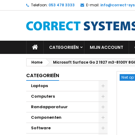
Telefoon:
053 478 3333
E-mail:
info@correct-sys
CATEGORIEËN
MIJN ACCOUNT
Home
Microsoft Surface Go 2 1927 m3-8100Y 8GB
CATEGORIEËN
Niet op
Laptops
Computers
Randapparatuur
Componenten
Software