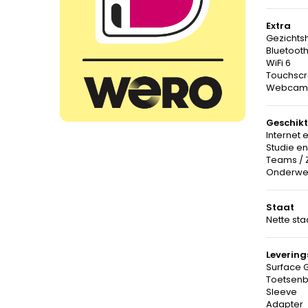
Extra
Gezichts
Bluetoot
WiFi 6
Touchsc
Webcam
Geschikt
Internet 
Studie en
Teams / 
Onderwe
Staat
Nette sta
Leverin
Surface 
Toetsen
Sleeve
Adapter