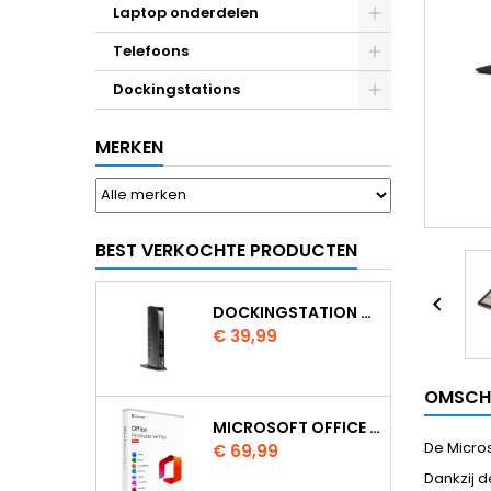
Laptop onderdelen
Telefoons
Dockingstations
MERKEN
BEST VERKOCHTE PRODUCTEN

DOCKINGSTATION KENSINGTON USB 3.0 SD3500V
Prijs
€ 39,99
OMSCH
MICROSOFT OFFICE 2024 PROFESSIONAL PLUS
De Micros
Prijs
€ 69,99
Dankzij d