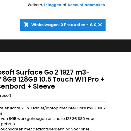
Welkom,
Inloggen
of
Account aanmaken
shopping_cart
Winkelwagen:
0
Producten - € 0,00
osoft Surface Go 2 1927 m3-
 8GB 128GB 10.5 Touch W11 Pro +
senbord + Sleeve
rosoft
 en lichte 2-in-1 tablet/laptop met Intel Core m3-8100Y
r.
 van 8GB werkgeheugen en snelle 128GB SSD voor
 gebruik.
h touchscreen met gezichtsherkenning voor snel