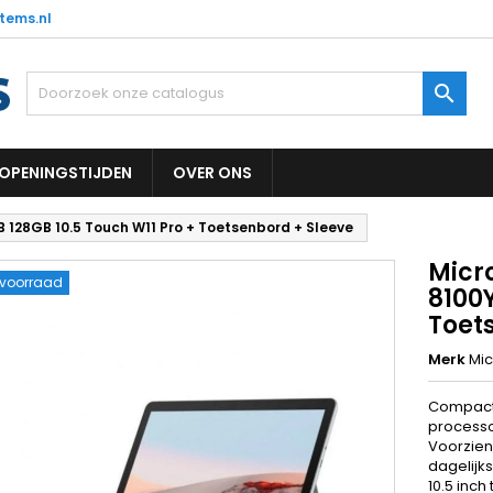
tems.nl

OPENINGSTIJDEN
OVER ONS
 128GB 10.5 Touch W11 Pro + Toetsenbord + Sleeve
Micr
 voorraad
8100Y
Toet
Merk
Mic
Compacte
processo
Voorzien
dagelijks
10.5 inc