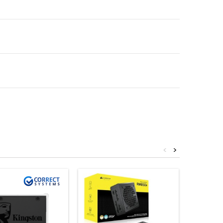
<
>
Nieuw