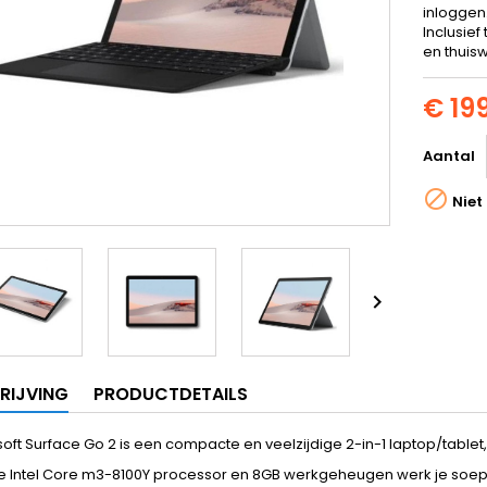
inloggen
Inclusie
en thuis
€ 19
Aantal

Niet

RIJVING
PRODUCTDETAILS
oft Surface Go 2 is een compacte en veelzijdige 2-in-1 laptop/tablet
e Intel Core m3-8100Y processor en 8GB werkgeheugen werk je soepel