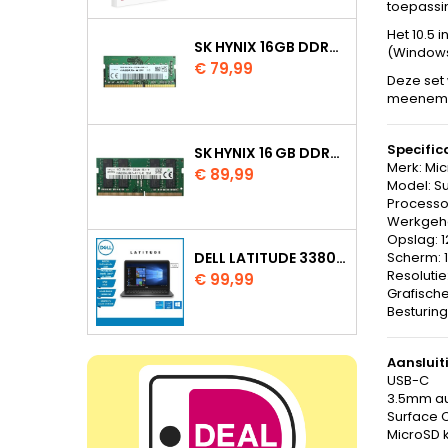
toepassin
Het 10.5 
SK HYNIX 16GB DDR4 3200MHZ SO DIMM HMAA2GS6AJR8N XN
(Windows 
Prijs
€ 79,99
Deze set
meenem
Specific
SK HYNIX 16 GB DDR4 3200 MHZ SODIMM
Merk: Mic
Prijs
€ 89,99
Model: Su
Processor
Werkgeh
Opslag: 
DELL LATITUDE 3380 INTEL CORE I5 7200U 8GB 128GB SSD W11 PRO
Scherm: 1
Resolutie
Prijs
€ 99,99
Grafische
Besturin
Aansluit
USB-C
3.5mm au
Surface 
MicroSD 