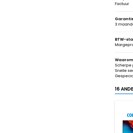
Factuur
Garanti
3 maande
BTW-sta
Margepro
Waarom 
Scherpe 
Snelle se
Gespecial
16 AND