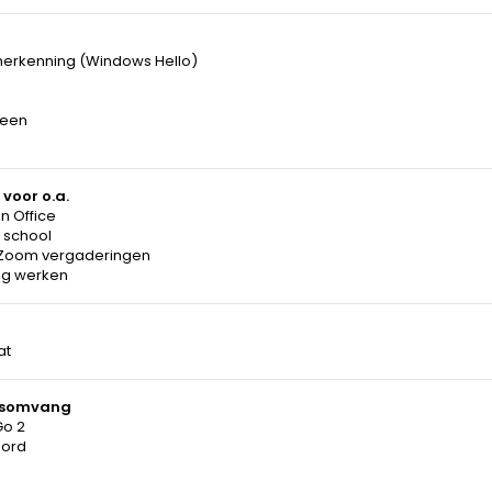
herkenning (Windows Hello)
h
reen
 voor o.a.
en Office
 school
Zoom vergaderingen
g werken
at
gsomvang
Go 2
bord