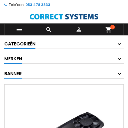
Telefoon:
053 478 3333
0



shopping_cart
CATEGORIEËN
MERKEN
BANNER