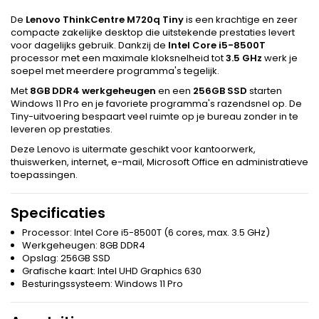
De
Lenovo ThinkCentre M720q Tiny
is een krachtige en zeer
compacte zakelijke desktop die uitstekende prestaties levert
voor dagelijks gebruik. Dankzij de
Intel Core i5-8500T
processor met een maximale kloksnelheid tot
3.5 GHz
werk je
soepel met meerdere programma's tegelijk.
Met
8GB DDR4 werkgeheugen
en een
256GB SSD
starten
Windows 11 Pro en je favoriete programma's razendsnel op. De
Tiny-uitvoering bespaart veel ruimte op je bureau zonder in te
leveren op prestaties.
Deze Lenovo is uitermate geschikt voor kantoorwerk,
thuiswerken, internet, e-mail, Microsoft Office en administratieve
toepassingen.
Specificaties
Processor: Intel Core i5-8500T (6 cores, max. 3.5 GHz)
Werkgeheugen: 8GB DDR4
Opslag: 256GB SSD
Grafische kaart: Intel UHD Graphics 630
Besturingssysteem: Windows 11 Pro