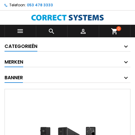
Telefoon:
053 478 3333
0



shopping_cart
CATEGORIEËN
MERKEN
BANNER