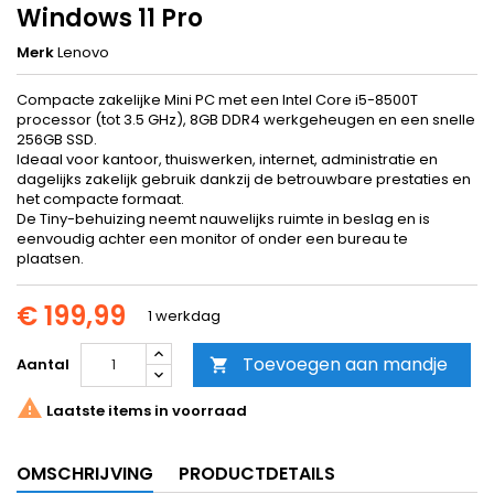
Windows 11 Pro
Merk
Lenovo
Compacte zakelijke Mini PC met een Intel Core i5-8500T
processor (tot 3.5 GHz), 8GB DDR4 werkgeheugen en een snelle
256GB SSD.
Ideaal voor kantoor, thuiswerken, internet, administratie en
dagelijks zakelijk gebruik dankzij de betrouwbare prestaties en
het compacte formaat.
De Tiny-behuizing neemt nauwelijks ruimte in beslag en is
eenvoudig achter een monitor of onder een bureau te
plaatsen.
€ 199,99
1 werkdag
Toevoegen aan mandje
Aantal


Laatste items in voorraad
OMSCHRIJVING
PRODUCTDETAILS