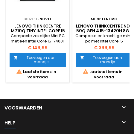
MERK:
LENOVO
MERK:
LENOVO
LENOVO THINKCENTRE
LENOVO THINKCENTRE NEO
M710Q TINY INTEL CORE I5
50Q GEN 4 I5-13420H 8GB
7400T 8GB 256GB SSD
256GB NVME WINDOWS 11
Compacte zakelijke Mini PC
Compacte en krachtige mini-
WINDOWS 11 PRO
PRO
met een Intel Core i5-7400T
pc met Intel Core i5
processor (tot 3.0 GHz), 8GB
processor, snelle NVMe SSD
Prijs
Prijs
€ 149,99
€ 399,99
DDR4 werkgeheugen en een
en Windows 11 Pro. Ideaal
snelle 256GB SSD.Uitermate
voor kantoor, thuiswerk en
Toevoegen aan
Toevoegen aan


mandje
mandje
geschikt voor kantoor,
zakelijke toepassingen.
thuiswerken, internet,


Laatste items in
Laatste items in
administratie en dagelijkse
voorraad
voorraad
werkzaamheden dankzij de
betrouwbare prestaties en
het compacte
formaat.Voorzien van
uitgebreide
aansluitmogelijkheden,

VOORWAARDEN
waaronder 2× DisplayPort,...

HELP