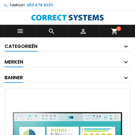
Telefoon:
053 478 3333
0



shopping_cart
CATEGORIEËN
MERKEN
BANNER