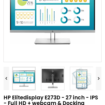


HP Elitedisplay E273D - 27 inch - IPS
- Full HD + webcam & Docking