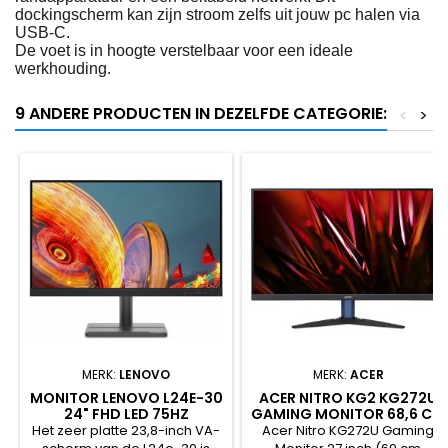
dockingscherm kan zijn stroom zelfs uit jouw pc halen via
USB-C.
De voet is in hoogte verstelbaar voor een ideale
werkhouding.
9 ANDERE PRODUCTEN IN DEZELFDE CATEGORIE:
<
>
MERK:
LENOVO
MERK:
ACER
MONITOR LENOVO L24E-30
ACER NITRO KG2 KG272U
24" FHD LED 75HZ
GAMING MONITOR 68,6 CM
(27") 2560 X 1440
Het zeer platte 23,8-inch VA-
Acer Nitro KG272U Gaming