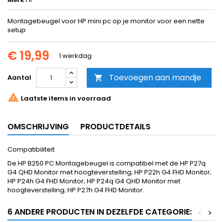
Montagebeugel voor HP mini pc op je monitor voor een nette
setup
€ 19,99
1 werkdag
Toevoegen aan mandje
Aantal


Laatste items in voorraad
OMSCHRIJVING
PRODUCTDETAILS
Compatibiliteit
De HP B250 PC Montagebeugel is compatibel met de HP P27q
G4 QHD Monitor met hoogteverstelling; HP P22h G4 FHD Monitor;
HP P24h G4 FHD Monitor; HP P24q G4 QHD Monitor met
hoogteverstelling; HP P27h G4 FHD Monitor.
6 ANDERE PRODUCTEN IN DEZELFDE CATEGORIE:
<
>