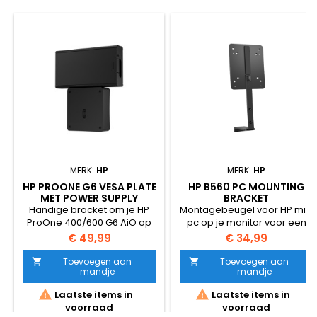
MERK:
HP
MERK:
HP
HP PROONE G6 VESA PLATE
HP B560 PC MOUNTING
MET POWER SUPPLY
BRACKET
HOUDER
Handige bracket om je HP
Montagebeugel voor HP mini
ProOne 400/600 G6 AiO op
pc op je monitor voor een
een monitor arm te maken
nette setup
Prijs
Prijs
€ 49,99
€ 34,99
Toevoegen aan
Toevoegen aan


mandje
mandje


Laatste items in
Laatste items in
voorraad
voorraad