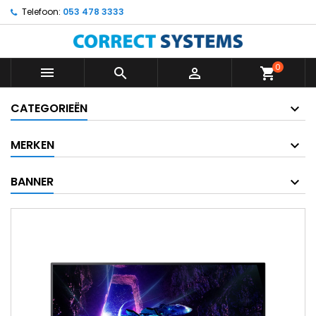
Telefoon:
053 478 3333
0



shopping_cart
CATEGORIEËN
MERKEN
BANNER