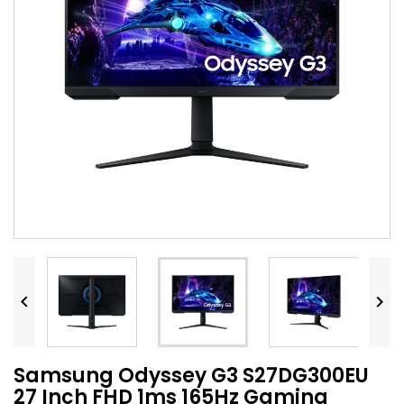


Samsung Odyssey G3 S27DG300EU
27 Inch FHD 1ms 165Hz Gaming