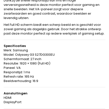
Dankzij de snelle responstijd van 1ms en hoge
verversingssnelheid is deze monitor perfect voor gaming en
snelle beelden. Het VA-paneel zorgt voor diepere
zwartwaarden en goed contrast, waardoor beelden er
levendig uitzien.
Het Full HD scherm biedt een scherp beeld en is geschikt voor
zowel gaming als dagelijks gebruik. Door het strakke ontwerp
past deze monitor perfect op iedere werkplek of gaming setup.
Specificaties
Merk: Samsung
Model: Odyssey G3 S27DG300EU
Schermformaat: 27 inch
Resolutie: 1920 × 1080 (Full HD)
Paneel: VA
Responstijd: 1 ms
Refresh rate: 165 Hz
Beeldverhouding: 16:9
Aansluitingen
HDMI
DisplayPort