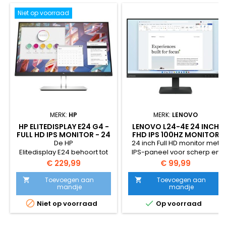
Niet op voorraad
MERK:
HP
MERK:
LENOVO
HP ELITEDISPLAY E24 G4 -
LENOVO L24-4E 24 INCH
FULL HD IPS MONITOR - 24
FHD IPS 100HZ MONITOR
INCH
De HP
24 inch Full HD monitor met
Elitedisplay E24 behoort tot
IPS-paneel voor scherp en
de nieuwste Elitedisplay
helder beeld.100Hz
Prijs
Prijs
€ 229,99
€ 99,99
series van HP en is de
refreshrate voor vloeiende
opvolger van een van de
weergave.Brede kijkhoeken
Toevoegen aan
Toevoegen aan


mandje
mandje
populairste zakelijke
en nauwkeurige
monitoren:de HP E243. De
kleuren.Ideaal voor kantoor,


Niet op voorraad
Op voorraad
E24 is qua design
thuiswerken en multimedia.
doorontwikkeld en heeft nu
een donker gekleurde