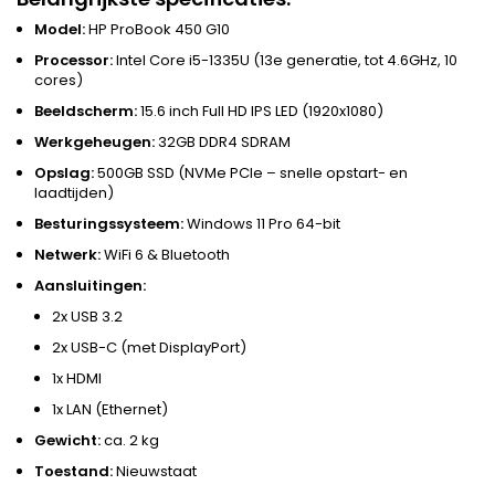
Model:
HP ProBook 450 G10
Processor:
Intel Core i5-1335U (13e generatie, tot 4.6GHz, 10
cores)
Beeldscherm:
15.6 inch Full HD IPS LED (1920x1080)
Werkgeheugen:
32GB DDR4 SDRAM
Opslag:
500GB SSD (NVMe PCIe – snelle opstart- en
laadtijden)
Besturingssysteem:
Windows 11 Pro 64-bit
Netwerk:
WiFi 6 & Bluetooth
Aansluitingen:
2x USB 3.2
2x USB-C (met DisplayPort)
1x HDMI
1x LAN (Ethernet)
Gewicht:
ca. 2 kg
Toestand:
Nieuwstaat