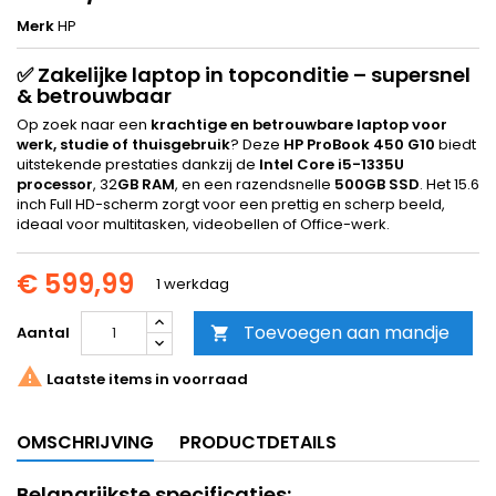
Merk
HP
✅ Zakelijke laptop in topconditie – supersnel
& betrouwbaar
Op zoek naar een
krachtige en betrouwbare laptop voor
werk, studie of thuisgebruik
? Deze
HP ProBook 450 G10
biedt
uitstekende prestaties dankzij de
Intel Core i5-1335U
processor
, 32
GB RAM
, en een razendsnelle
500GB SSD
. Het 15.6
inch Full HD-scherm zorgt voor een prettig en scherp beeld,
ideaal voor multitasken, videobellen of Office-werk.
€ 599,99
1 werkdag
Toevoegen aan mandje
Aantal


Laatste items in voorraad
OMSCHRIJVING
PRODUCTDETAILS
Belangrijkste specificaties: