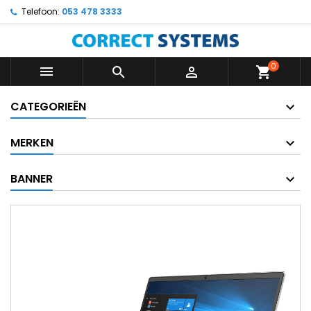
Telefoon:
053 478 3333
0



shopping_cart
CATEGORIEËN
MERKEN
BANNER