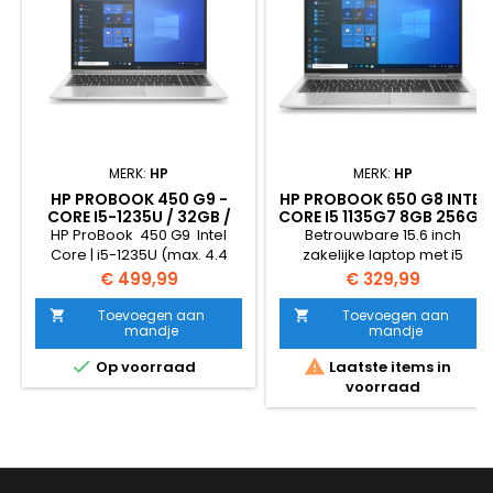
MERK:
HP
MERK:
HP
HP PROBOOK 450 G9 -
HP PROBOOK 650 G8 INTEL
CORE I5-1235U / 32GB /
CORE I5 1135G7 8GB 256GB
256GB NVME SSD
SSD 15.6 INCH WINDOWS 11
HP ProBook 450 G9 Intel
Betrouwbare 15.6 inch
PRO
Core | i5-1235U (max. 4.4
zakelijke laptop met i5
GHz) 15.6 inch Full HD IPS LED,
processor, SSD en moderne
Prijs
Prijs
€ 499,99
€ 329,99
resolutie 1920x1080 32GB
aansluitingen. Voorzien van
DDR4 SDRAM werkgeheugen
gezichtsherkenning en
Toevoegen aan
Toevoegen aan


mandje
mandje
256GB SSD NVMe PCI-e
fingerprint.
opslagcapaciteit Windows 11


Op voorraad
Laatste items in
Pro 64bits Bluetooth &amp;
voorraad
Wifi 6 3x USB-3.2, 1x USB-C
(DP), 1x HDMI, 1x LAN poort
Gewicht: 2 KG Zeer mooie
staat &amp; 1 jaar garantie.
Word geleverd met...