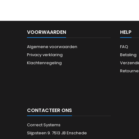
onderst
van US
(optio
audio.
Nets
VOORWAARDEN
HELP
ada
Algemene voorwaarden
FAQ
Privacy verklaring
Betaling
Klachtenregeling
Verzendi
Retourne
CONTACTEER ONS
Correct Systems
Slijpsteen 9. 7513 JB Enschede