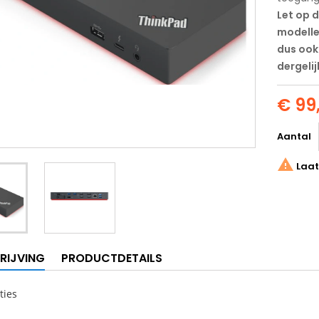
Let op d
modelle
dus ook 
dergeli
€ 99
Aantal

Laat
RIJVING
PRODUCTDETAILS
ties