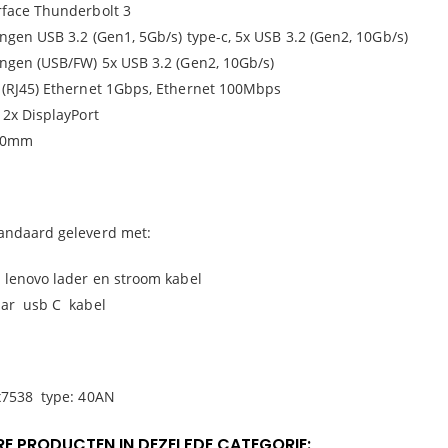
rface Thunderbolt 3
ingen USB 3.2 (Gen1, 5Gb/s) type-c, 5x USB 3.2 (Gen2, 10Gb/s)
ingen (USB/FW) 5x USB 3.2 (Gen2, 10Gb/s)
 (RJ45) Ethernet 1Gbps, Ethernet 100Mbps
 2x DisplayPort
30mm
andaard geleverd met:
 lenovo lader en stroom kabel
ar usb C kabel
x7538 type: 40AN
RE PRODUCTEN IN DEZELFDE CATEGORIE: