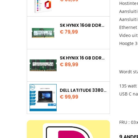
Hostinte
Aansluit
Aansluit
SK HYNIX 16GB DDR4 3200MHZ SO DIMM HMAA2GS6AJR8N XN
Ethernet
Prijs
€ 79,99
Video uit
Hoogte 
SK HYNIX 16 GB DDR4 3200 MHZ SODIMM
Prijs
€ 89,99
Wordt st
135 watt
DELL LATITUDE 3380 INTEL CORE I5 7200U 8GB 128GB SSD W11 PRO
USB C na
Prijs
€ 99,99
FRU : 03
9 ANDE