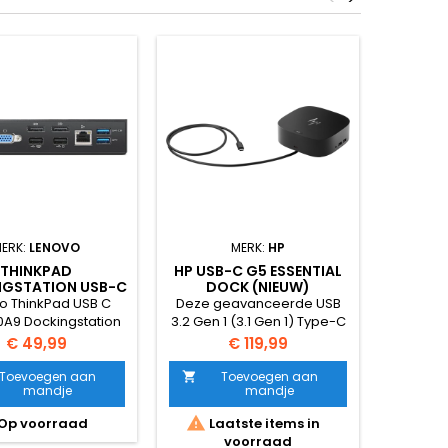
Niet op 
ERK:
LENOVO
MERK:
HP
M
THINKPAD
HP USB-C G5 ESSENTIAL
LEN
GSTATION USB-C
DOCK (NIEUW)
HYBRID
DOCK 40A9
C DO
o ThinkPad USB C
Deze geavanceerde USB
De Leno
R
0A9 Dockingstation
3.2 Gen 1 (3.1 Gen 1) Type-C
Dock 40
 C Refurbished
docking station biedt
en ve
Prijs
Prijs
€ 49,99
€ 119,99
ioneel refurbished
uitgebreide connectiviteit
station d
gstation voor een
met 4 USB-A poorten, 1 USB-
alle la
Toevoegen aan
Toevoegen aan


mandje
mandje
ete werkplek met
C poort, HDMI, en 2
USB-A. D
ts één kabel. De
DisplayPorts. Het
ideaal 


Op voorraad
Laatste items in
Nie
o ThinkPad USB-C
ondersteunt bekabelde
fl
voorraad
A9 is dé oplossing
netwerkverbindingen via
kantooro