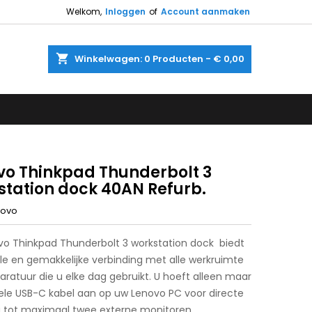
Welkom,
Inloggen
of
Account aanmaken
shopping_cart
Winkelwagen:
0
Producten - € 0,00
vo Thinkpad Thunderbolt 3
station dock 40AN Refurb.
novo
vo Thinkpad Thunderbolt 3 workstation dock biedt
le en gemakkelijke verbinding met alle werkruimte
ratuur die u elke dag gebruikt. U hoeft alleen maar
ele USB-C kabel aan op uw Lenovo PC voor directe
 tot maximaal twee externe monitoren