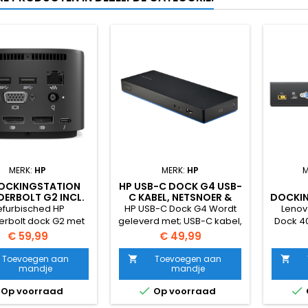
MERK:
HP
MERK:
HP
M
OCKINGSTATION
HP USB-C DOCK G4 USB-
ERBOLT G2 INCL.
C KABEL, NETSNOER &
DOCKIN
TER EN NETSNOER
POWER ADAPTER (90-
efurbisched HP
HP USB-C Dock G4 Wordt
Lenov
WATT)
erbolt dock G2 met
geleverd met; USB-C kabel,
Dock 4
kabel Het kleine,
netsnoer &amp; power
USB
Prijs
Prijs
€ 59,99
€ 49,99
avanceerde HP
adapter (90-watt) De HP
Profess
derbolt Dock G2.
USB-C Dock refurbisched is
dockin
Toevoegen aan
Toevoegen aan


mandje
mandje
en voor flexibiliteit
een compact en krachtig
compl
erkplek en voorzien
docking station.Via de
slech


Op voorraad
Op voorraad
unctionaliteit voor
bijgeleverde USB-C kabel
Lenov
rkbeheer. Dit dock
wordt het dock
Dock 40