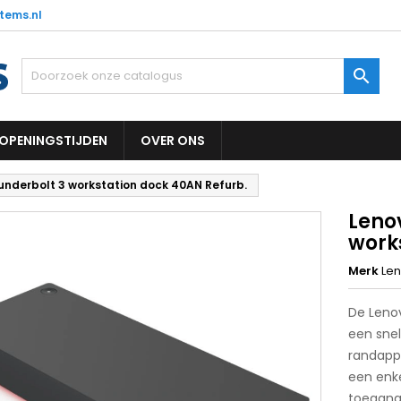
tems.nl

OPENINGSTIJDEN
OVER ONS
underbolt 3 workstation dock 40AN Refurb.
Leno
work
Merk
Le
De Leno
een snel
randappa
een enk
toegang