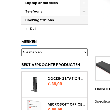
Laptop onderdelen
Telefoons
Dockingstations
Dell
MERKEN
BEST VERKOCHTE PRODUCTEN
DOCKINGSTATION KENSINGTON USB 3.0 SD3500V
Prijs
€ 39,99
OMSCH
Specifica
MICROSOFT OFFICE 2024 PROFESSIONAL PLUS
Prijs
€ 69,99