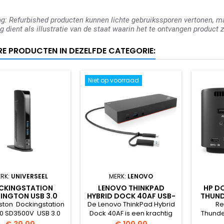
: Refurbished producten kunnen lichte gebruikssporen vertonen, maa
g dient als illustratie van de staat waarin het te ontvangen product z
RE PRODUCTEN IN DEZELFDE CATEGORIE:
Niet op voorraad
RK:
UNIVERSEEL
MERK:
LENOVO
CKINGSTATION
LENOVO THINKPAD
HP D
INGTON USB 3.0
HYBRID DOCK 40AF USB-
THUND
SD3500V
C DOCKING STATION
ADAPT
ston Dockingstation
De Lenovo ThinkPad Hybrid
Re
REFURBISHED
.0 SD3500V USB 3.0
Dock 40AF is een krachtig
Thunde
tingen: 2x USB 3.0 4x
en veelzijdig docking
combo
Prijs
Prijs