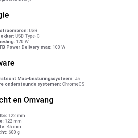
gie
 stroombron:
USB
ekker:
USB Type-C
eding:
120 W
B Power Delivery max:
100 W
ware
rsteunt Mac-besturingssysteem:
Ja
re ondersteunde systemen:
ChromeOS
cht en Omvang
te:
122 mm
e:
122 mm
te:
45 mm
ht:
680 g