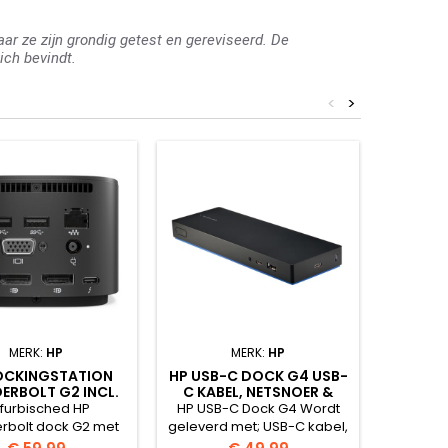
r ze zijn grondig getest en gereviseerd. De
ich bevindt.
<
>
MERK:
HP
MERK:
HP
OCKINGSTATION
HP USB-C DOCK G4 USB-
HP 5
ERBOLT G2 INCL.
C KABEL, NETSNOER &
DOC
ER EN NETSNOER
POWER ADAPTER (90-
DOCKIN
furbisched HP
HP USB-C Dock G4 Wordt
De HP 
WATT)
TH
rbolt dock G2 met
geleverd met; USB-C kabel,
ideaal 
kabel Het kleine,
netsnoer &amp; power
professi
Prijs
Prijs