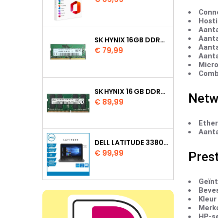
Conne
Hosti
Aanta
Aanta
SK HYNIX 16GB DDR4 3200MHZ SO DIMM HMAA2GS6AJR8N XN
Aanta
Prijs
€ 79,99
Aanta
Micro
Combo
SK HYNIX 16 GB DDR4 3200 MHZ SODIMM
Netw
Prijs
€ 89,99
Ether
Aanta
DELL LATITUDE 3380 INTEL CORE I5 7200U 8GB 128GB SSD W11 PRO
Prijs
€ 99,99
Prest
Geïnt
Beves
Kleur
Merkc
HP-s