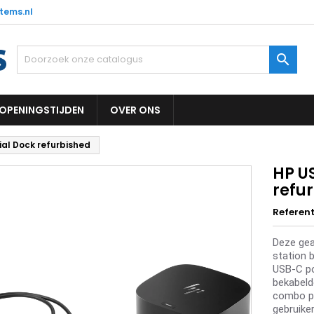
tems.nl

OPENINGSTIJDEN
OVER ONS
al Dock refurbished
HP U
refu
Referent
Deze gea
station 
USB-C po
bekabeld
combo po
gebruike