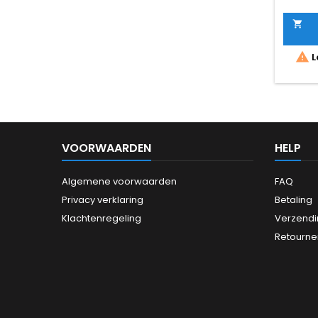
USB 
&amp;

meegel
&am

L
omvor
Ze
VOORWAARDEN
HELP
Algemene voorwaarden
FAQ
Privacy verklaring
Betaling
Klachtenregeling
Verzendi
Retourne