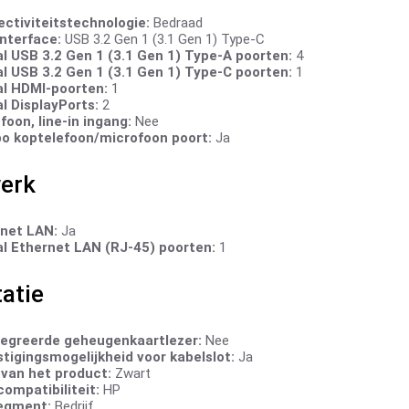
ctiviteitstechnologie:
Bedraad
nterface:
USB 3.2 Gen 1 (3.1 Gen 1) Type-C
l USB 3.2 Gen 1 (3.1 Gen 1) Type-A poorten:
4
l USB 3.2 Gen 1 (3.1 Gen 1) Type-C poorten:
1
l HDMI-poorten:
1
l DisplayPorts:
2
foon, line-in ingang:
Nee
 koptelefoon/microfoon poort:
Ja
erk
net LAN:
Ja
l Ethernet LAN (RJ-45) poorten:
1
atie
egreerde geheugenkaartlezer:
Nee
tigingsmogelijkheid voor kabelslot:
Ja
 van het product:
Zwart
ompatibiliteit:
HP
egment:
Bedrijf