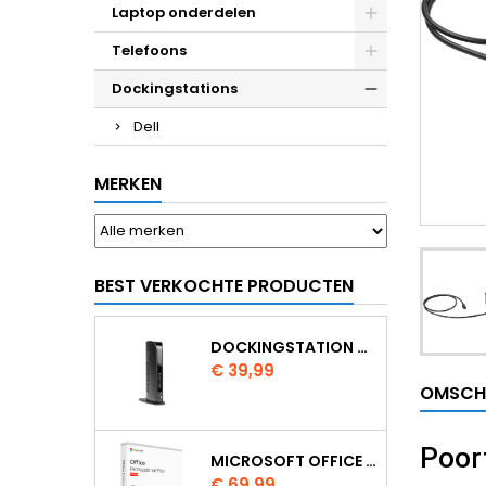
Laptop onderdelen
Telefoons
Dockingstations
Dell
MERKEN
BEST VERKOCHTE PRODUCTEN
DOCKINGSTATION KENSINGTON USB 3.0 SD3500V
Prijs
€ 39,99
OMSCH
Poor
MICROSOFT OFFICE 2024 PROFESSIONAL PLUS
Prijs
€ 69,99