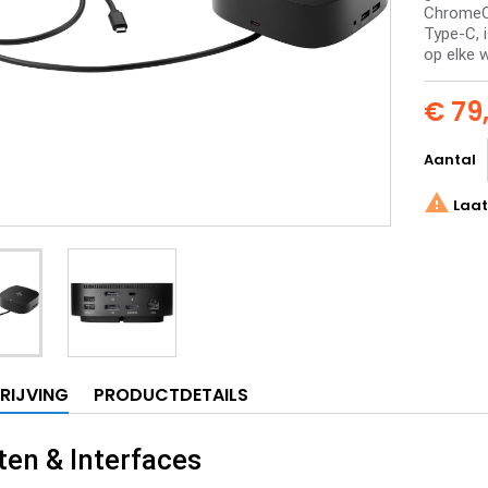
ChromeOS
Type-C, 
op elke w
€ 79
Aantal

Laat
RIJVING
PRODUCTDETAILS
ten & Interfaces