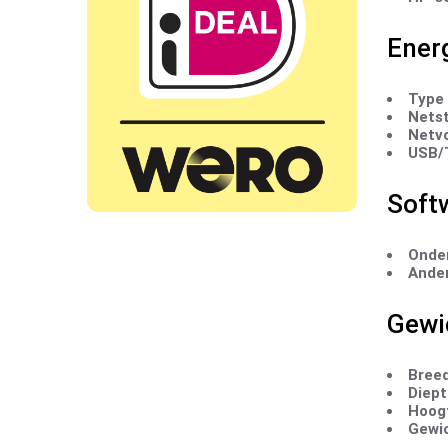
Ener
Type
Netst
Netvo
USB/T
Soft
Onde
Ande
Gewi
Breed
Diept
Hoog
Gewic