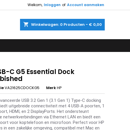
Welkom,
Inloggen
of
Account aanmaken
shopping_cart
Winkelwagen:
0
Producten - € 0,00
SB-C G5 Essential Dock
rbished
ie
VA21625CDOCKG5
Merk
HP
vanceerde USB 3.2 Gen 1 (3.1 Gen 1) Type-C docking
biedt uitgebreide connectiviteit met 4 USB-A poorten, 1
ort, HDMI, en 2 DisplayPorts. Het ondersteunt
e netwerkverbindingen via Ethernet LAN en biedt een
ort voor koptelefoon en microfoon. Perfect voor HP
rs in een zakelijke omgeving, compatibel met Mac en