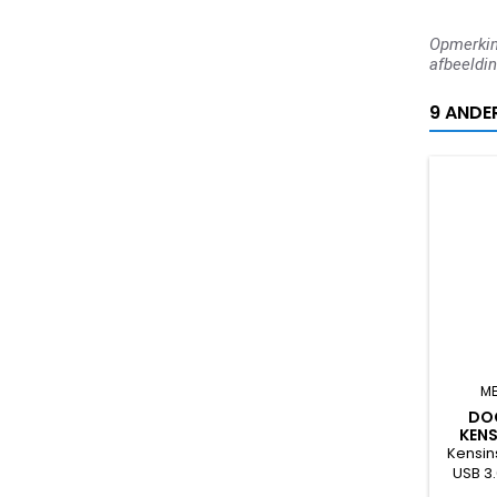
Opmerking
afbeeldin
9 ANDE
ME
DO
KENS
Kensin
USB 3
Aanslui