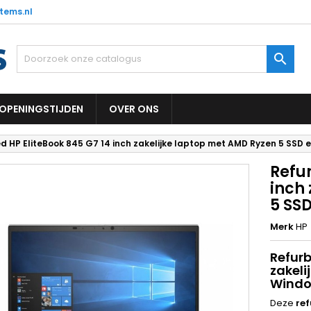
tems.nl

OPENINGSTIJDEN
OVER ONS
d HP EliteBook 845 G7 14 inch zakelijke laptop met AMD Ryzen 5 SSD 
Refur
inch
5 SS
Merk
HP
Refurb
zakeli
Windo
Deze
ref