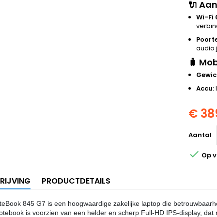
🔌
Aan
Wi-Fi 
verbin
Poort
audio 
🧳
Mobi
Gewic
Accu
:
€ 38
Aantal

Op v
RIJVING
PRODUCTDETAILS
teBook 845 G7 is een hoogwaardige zakelijke laptop die betrouwbaarhei
otebook is voorzien van een helder en scherp Full-HD IPS-display, dat n