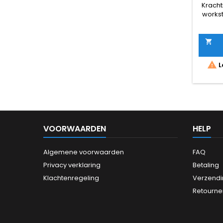
64GB 1
Kracht
2000 
workst
WI
Core i
(tot 
werk

snelle 
voor C

L
vi
engi
toepa
NVIDI
video
een ve
VOORWAARDEN
HELP
ving
Algemene voorwaarden
FAQ
Privacy verklaring
Betaling
Klachtenregeling
Verzendi
Retourne