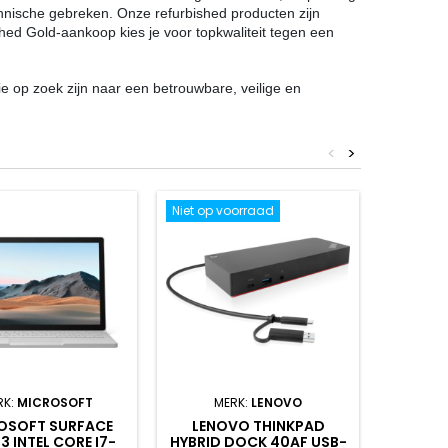
chnische gebreken. Onze refurbished producten zijn
shed Gold-aankoop kies je voor topkwaliteit tegen een
e op zoek zijn naar een betrouwbare, veilige en
<
>
Niet op voorraad
Nieuw
RK:
MICROSOFT
MERK:
LENOVO
OSOFT SURFACE
LENOVO THINKPAD
HP P
3 INTEL CORE I7-
HYBRID DOCK 40AF USB-
INTEL C