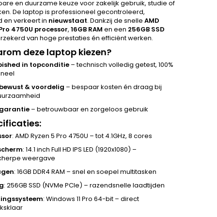
are en duurzame keuze voor zakelijk gebruik, studie of
ken. De laptop is professioneel gecontroleerd,
d en verkeert in
nieuwstaat
. Dankzij de snelle
AMD
Pro 4750U processor
,
16GB RAM
en een
256GB SSD
erzekerd van hoge prestaties én efficiënt werken.
rom deze laptop kiezen?
ished in topconditie
– technisch volledig getest, 100%
oneel
ubewust & voordelig
– bespaar kosten én draag bij
uurzaamheid
 garantie
– betrouwbaar en zorgeloos gebruik
ificaties:
ssor
: AMD Ryzen 5 Pro 4750U – tot 4.1GHz, 8 cores
scherm
: 14.1 inch Full HD IPS LED (1920x1080) –
cherpe weergave
ugen
: 16GB DDR4 RAM – snel en soepel multitasken
g
: 256GB SSD (NVMe PCIe) – razendsnelle laadtijden
ringssysteem
: Windows 11 Pro 64-bit – direct
ksklaar