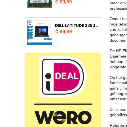
Prijs
€ 89,99
maar ook 
profession
Onder de
moeiteloo
DELL LATITUDE 3380 INTEL CORE I5 7200U 8GB 128GB SSD W11 PRO
van zakel
Prijs
€ 99,99
geheugen,
documente
De HP Eli
Daarmee i
hebben. D
vingerafd
Op het ge
functiona
aansluitm
geïntegre
ontspann
Dit is ee
gebruikss
Refurbish