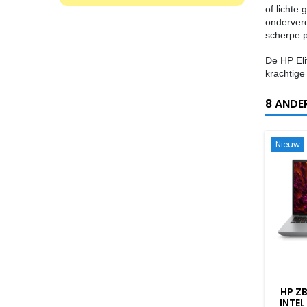
of lichte
onderverd
scherpe pr
De HP Eli
krachtige
8 ANDE
Nieuw
HP Z
INTEL