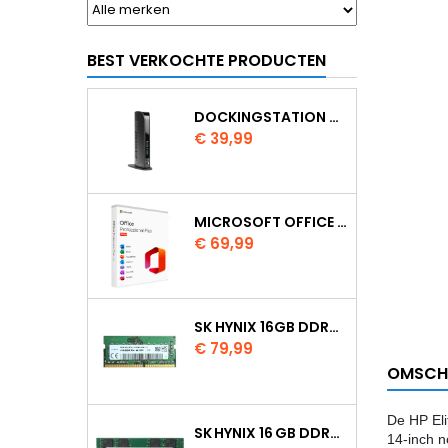
BEST VERKOCHTE PRODUCTEN
DOCKINGSTATION KENSINGTON USB 3.0 SD3500V
Prijs
€ 39,99
MICROSOFT OFFICE 2024 PROFESSIONAL PLUS
Prijs
€ 69,99
SK HYNIX 16GB DDR4 3200MHZ SO DIMM HMAA2GS6AJR8N XN
Prijs
€ 79,99
OMSCH
De HP Eli
SK HYNIX 16 GB DDR4 3200 MHZ SODIMM
14-inch n