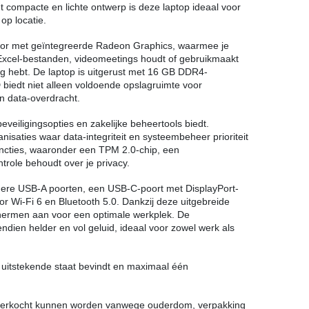
et compacte en lichte ontwerp is deze laptop ideaal voor
 op locatie.
sor met geïntegreerde Radeon Graphics, waarmee je
 Excel-bestanden, videomeetings houdt of gebruikmaakt
odig hebt. De laptop is uitgerust met 16 GB DDR4-
biedt niet alleen voldoende opslagruimte voor
n data-overdracht.
eiligingsopties en zakelijke beheertools biedt.
isaties waar data-integriteit en systeembeheer prioriteit
uncties, waaronder een TPM 2.0-chip, een
trole behoudt over je privacy.
erdere USB-A poorten, een USB-C-poort met DisplayPort-
r Wi-Fi 6 en Bluetooth 5.0. Dankzij deze uitgebreide
chermen aan voor een optimale werkplek. De
dien helder en vol geluid, ideaal voor zowel werk als
in uitstekende staat bevindt en maximaal één
uw verkocht kunnen worden vanwege ouderdom, verpakking