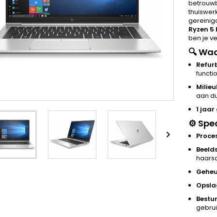
betrouwb
thuiswer
gereinig
Ryzen 5 
ben je v
🔍
Waa
Refurb
functi
Milie
aan d
1 jaar
⚙️
Spec

Proce
Beeld
haars
Gehe
Opsla
Bestu
gebrui