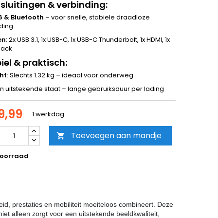
sluitingen & verbinding:
6 & Bluetooth
– voor snelle, stabiele draadloze
ding
en
: 2x USB 3.1, 1x USB-C, 1x USB-C Thunderbolt, 1x HDMI, 1x
jack
el & praktisch:
ht
: Slechts 1.32 kg – ideaal voor onderweg
 In uitstekende staat – lange gebruiksduur per lading
9,99
1 werkdag
Toevoegen aan mandje

oorraad
d, prestaties en mobiliteit moeiteloos combineert. Deze
iet alleen zorgt voor een uitstekende beeldkwaliteit,