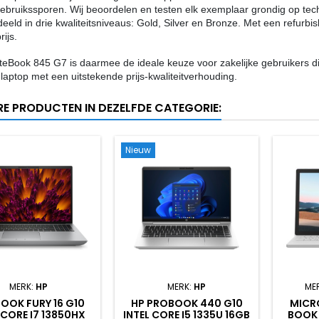
 gebruikssporen. Wij beoordelen en testen elk exemplaar grondig op te
eeld in drie kwaliteitsniveaus: Gold, Silver en Bronze. Met een refurbi
ijs.
teBook 845 G7 is daarmee de ideale keuze voor zakelijke gebruikers di
 laptop met een uitstekende prijs-kwaliteitverhouding.
RE PRODUCTEN IN DEZELFDE CATEGORIE:
Nieuw
MERK:
HP
MERK:
HP
ME
BOOK FURY 16 G10
HP PROBOOK 440 G10
MICR
 CORE I7 13850HX
INTEL CORE I5 1335U 16GB
BOOK 