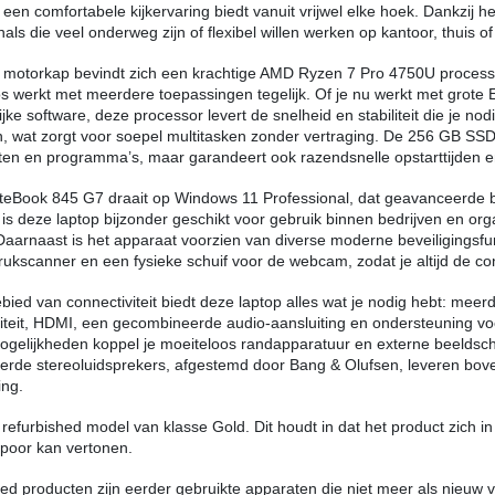
een comfortabele kijkervaring biedt vanuit vrijwel elke hoek. Dankzij h
als die veel onderweg zijn of flexibel willen werken op kantoor, thuis of
 motorkap bevindt zich een krachtige AMD Ryzen 7 Pro 4750U proces
s werkt met meerdere toepassingen tegelijk. Of je nu werkt met grote
ijke software, deze processor levert de snelheid en stabiliteit die je n
 wat zorgt voor soepel multitasken zonder vertraging. De 256 GB SSD 
n en programma’s, maar garandeert ook razendsnelle opstarttijden e
teBook 845 G7 draait op Windows 11 Professional, dat geavanceerde bev
s deze laptop bijzonder geschikt voor gebruik binnen bedrijven en organ
aarnaast is het apparaat voorzien van diverse moderne beveiligingsf
rukscanner en een fysieke schuif voor de webcam, zodat je altijd de con
bied van connectiviteit biedt deze laptop alles wat je nodig hebt: me
liteit, HDMI, een gecombineerde audio-aansluiting en ondersteuning voo
ogelijkheden koppel je moeiteloos randapparatuur en externe beelds
erde stereoluidsprekers, afgestemd door Bang & Olufsen, leveren boven
ing.
n refurbished model van klasse Gold. Dit houdt in dat het product zich 
poor kan vertonen.
ed producten zijn eerder gebruikte apparaten die niet meer als nie