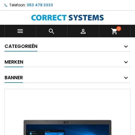
Telefoon:
053 478 3333
0



shopping_cart
CATEGORIEËN
MERKEN
BANNER