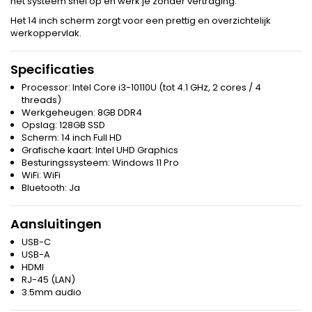
het systeem snel op en werk je zonder vertraging.
Het 14 inch scherm zorgt voor een prettig en overzichtelijk
werkoppervlak.
Specificaties
Processor: Intel Core i3-10110U (tot 4.1 GHz, 2 cores / 4
threads)
Werkgeheugen: 8GB DDR4
Opslag: 128GB SSD
Scherm: 14 inch Full HD
Grafische kaart: Intel UHD Graphics
Besturingssysteem: Windows 11 Pro
WiFi: WiFi
Bluetooth: Ja
Aansluitingen
USB-C
USB-A
HDMI
RJ-45 (LAN)
3.5mm audio