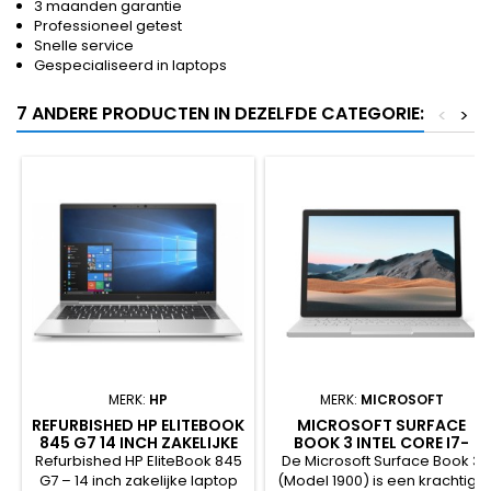
3 maanden garantie
Professioneel getest
Snelle service
Gespecialiseerd in laptops
7 ANDERE PRODUCTEN IN DEZELFDE CATEGORIE:
<
>
MERK:
HP
MERK:
MICROSOFT
REFURBISHED HP ELITEBOOK
MICROSOFT SURFACE
845 G7 14 INCH ZAKELIJKE
BOOK 3 INTEL CORE I7-
LAPTOP MET AMD RYZEN 5
1065G7 16GB 256GB SSD
Refurbished HP EliteBook 845
De Microsoft Surface Book 3
SSD EN WINDOWS 11
GTX1650 W11
G7 – 14 inch zakelijke laptop
(Model 1900) is een krachtige